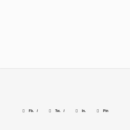
Fb. /
Tw. /
In.
Pin